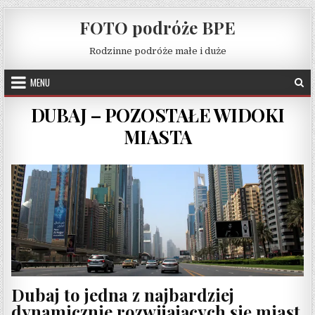
Skip to content
FOTO podróże BPE
Rodzinne podróże małe i duże
MENU
DUBAJ – POZOSTAŁE WIDOKI
MIASTA
Dubaj to jedna z najbardziej
dynamicznie rozwijających się miast