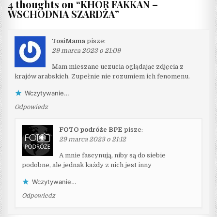
4 thoughts on “
KHOR FAKKAN –
WSCHODNIA SZARDŻA
”
TosiMama
pisze:
29 marca 2023 o 21:09
Mam mieszane uczucia oglądając zdjęcia z
krajów arabskich. Zupełnie nie rozumiem ich fenomenu.
Wczytywanie…
Odpowiedz
FOTO podróże BPE
pisze:
29 marca 2023 o 21:12
A mnie fascynują, niby są do siebie
podobne, ale jednak każdy z nich jest inny
Wczytywanie…
Odpowiedz