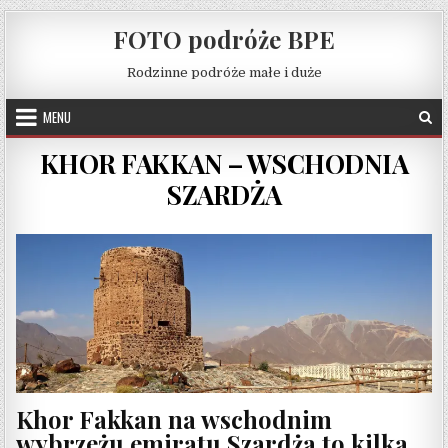
Skip to content
FOTO podróże BPE
Rodzinne podróże małe i duże
MENU
KHOR FAKKAN – WSCHODNIA
SZARDŻA
Khor Fakkan na wschodnim
wybrzeżu emiratu Szardża to kilka