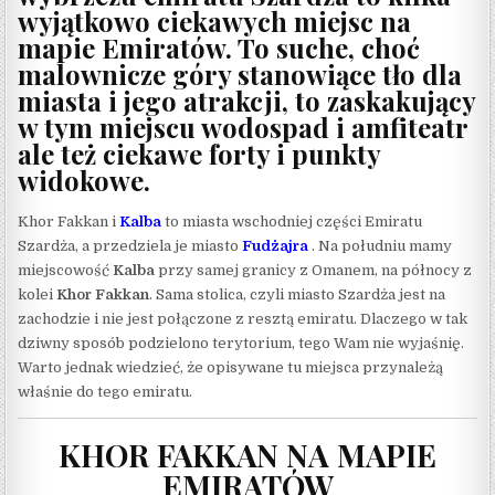
wyjątkowo ciekawych miejsc na
mapie Emiratów. To suche, choć
malownicze góry stanowiące tło dla
miasta i jego atrakcji, to zaskakujący
w tym miejscu wodospad i amfiteatr
ale też ciekawe forty i punkty
widokowe.
Khor Fakkan i
Kalba
to miasta wschodniej części Emiratu
Szardża, a przedziela je miasto
Fudżajra
. Na południu mamy
miejscowość
Kalba
przy samej granicy z Omanem, na północy z
kolei
Khor Fakkan
. Sama stolica, czyli miasto Szardża jest na
zachodzie i nie jest połączone z resztą emiratu. Dlaczego w tak
dziwny sposób podzielono terytorium, tego Wam nie wyjaśnię.
Warto jednak wiedzieć, że opisywane tu miejsca przynależą
właśnie do tego emiratu.
KHOR FAKKAN NA MAPIE
EMIRATÓW