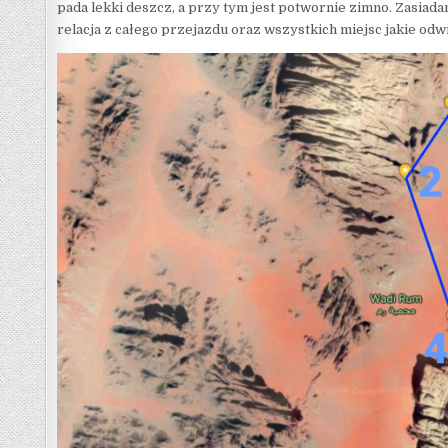
pada lekki deszcz, a przy tym jest potwornie zimno. Zasiada
relacja z całego przejazdu oraz wszystkich miejsc jakie odw