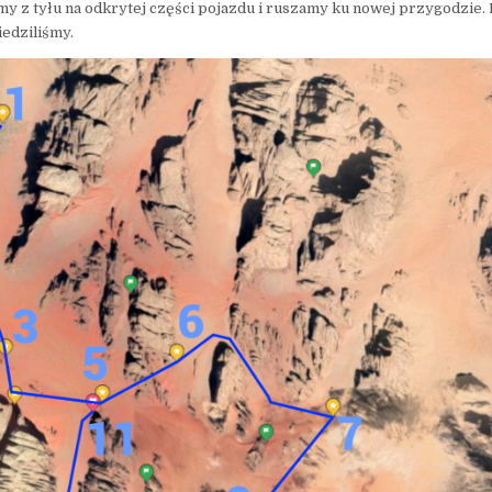
my z tyłu na odkrytej części pojazdu i ruszamy ku nowej przygodzie. 
iedziliśmy.