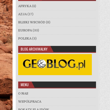
AFRYKA
(4)
AZJA
(17)
BLISKI WSCHÓD
(8)
EUROPA
(33)
POLSKA
(3)
BLOG ARCHIWALNY
MENU
O NAS
WSPÓŁPRACA
POKAZY SLAJDÓW