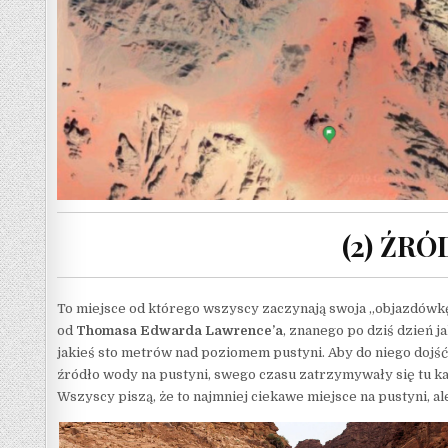
(2) ŹR
To miejsce od którego wszyscy zaczynają swoja „objazdówkę”
od
Thomasa Edwarda Lawrence’a
, znanego po dziś dzień 
jakieś sto metrów nad poziomem pustyni. Aby do niego dojść t
źródło wody na pustyni, swego czasu zatrzymywały się tu kar
Wszyscy piszą, że to najmniej ciekawe miejsce na pustyni, al