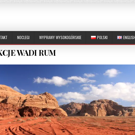
TAKT
NOCLEGI
WYPRAWY WYSOKOGÓRSKIE
POLSKI
ENGLIS
KCJE WADI RUM