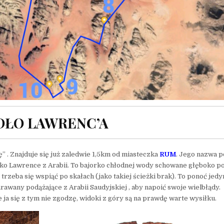
ÓDŁO LAWRENC’A
 . Znajduje się już zaledwie 1,5km od miasteczka
RUM
. Jego nazwa 
jako Lawrence z Arabii. To bajorko chłodnej wody schowane głęboko po
rzeba się wspiąć po skałach (jako takiej ścieżki brak). To ponoć jedy
awany podążające z Arabii Saudyjskiej , aby napoić swoje wielbłądy.
e ja się z tym nie zgodzę, widoki z góry są na prawdę warte wysiłku.