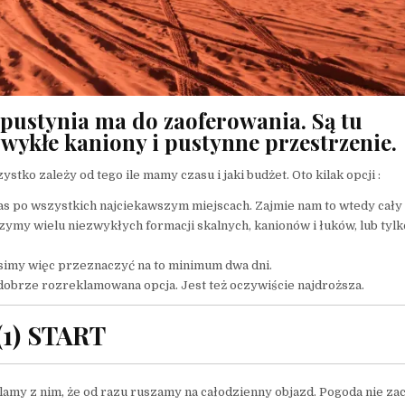
pustynia ma do zaoferowania. Są tu
zwykłe kaniony i pustynne przestrzenie.
ko zależy od tego ile mamy czasu i jaki budżet. Oto kilak opcji :
s po wszystkich najciekawszym miejscach. Zajmie nam to wtedy cały
zymy wielu niezwykłych formacji skalnych, kanionów i łuków, lub tylk
musimy więc przeznaczyć na to minimum dwa dni.
i dobrze rozreklamowana opcja. Jest też oczywiście najdroższa.
(1) START
lamy z nim, że od razu ruszamy na całodzienny objazd. Pogoda nie za