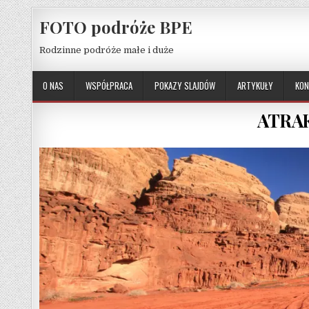
Skip to content
FOTO podróże BPE
Rodzinne podróże małe i duże
O NAS
WSPÓŁPRACA
POKAZY SLAJDÓW
ARTYKUŁY
KON
ATRA