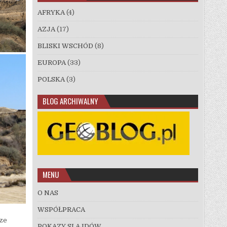
AFRYKA
(4)
AZJA
(17)
BLISKI WSCHÓD
(8)
EUROPA
(33)
POLSKA
(3)
BLOG ARCHIWALNY
MENU
O NAS
WSPÓŁPRACA
cze
POKAZY SLAJDÓW