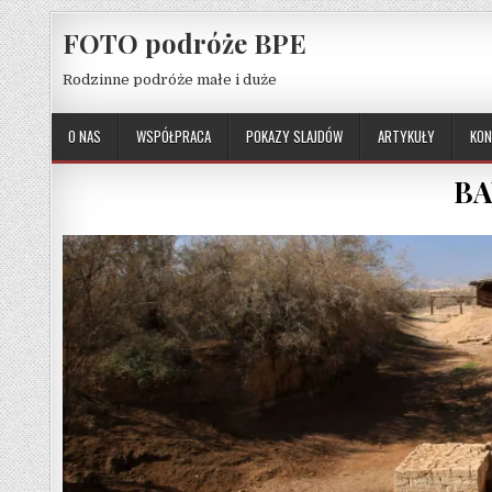
Skip to content
FOTO podróże BPE
Rodzinne podróże małe i duże
O NAS
WSPÓŁPRACA
POKAZY SLAJDÓW
ARTYKUŁY
KON
BA