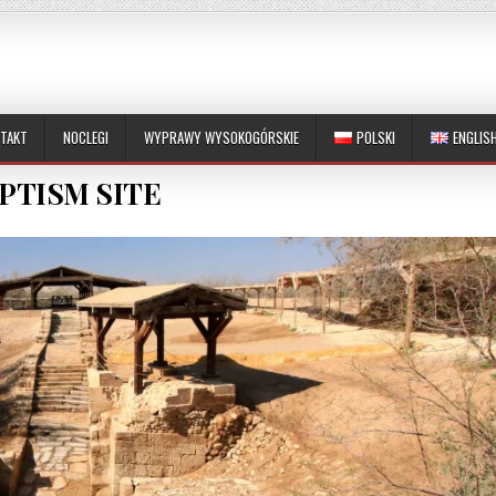
TAKT
NOCLEGI
WYPRAWY WYSOKOGÓRSKIE
POLSKI
ENGLIS
PTISM SITE