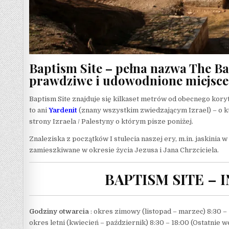
Baptism Site – pełna nazwa The Bap
prawdziwe i udowodnione miejsce 
Baptism Site znajduje się kilkaset metrów od obecnego koryta
to ani
Yardenit
(znany wszystkim zwiedzającym Izrael) – o 
strony Izraela / Palestyny o którym pisze poniżej.
Znaleziska z początków I stulecia naszej ery, m.in. jaskinia 
zamieszkiwane w okresie życia Jezusa i Jana Chrzciciela.
BAPTISM SITE –
Godziny otwarcia
: okres zimowy (listopad – marzec) 8:30 –
okres letni (kwiecień – październik) 8:30 – 18:00 (Ostatnie