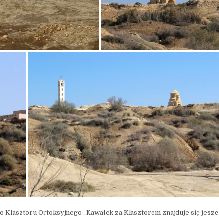
go Klasztoru Ortoksyjnego . Kawałek za Klasztorem znajduje się jesz