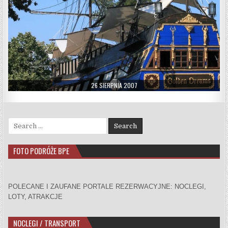
PUBLISHED DATE:
26 SIERPNIA 2007
Search for:
FOTO PODRÓŻE BPE
POLECANE I ZAUFANE PORTALE REZERWACYJNE: NOCLEGI,
LOTY, ATRAKCJE
NOCLEGI / TRANSPORT