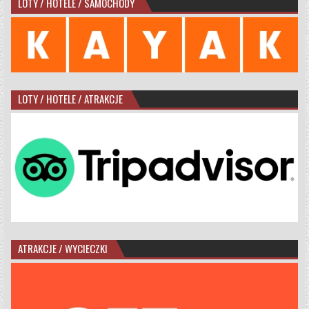
LOTY / HOTELE / SAMOCHODY
LOTY / HOTELE / ATRAKCJE
ATRAKCJE / WYCIECZKI