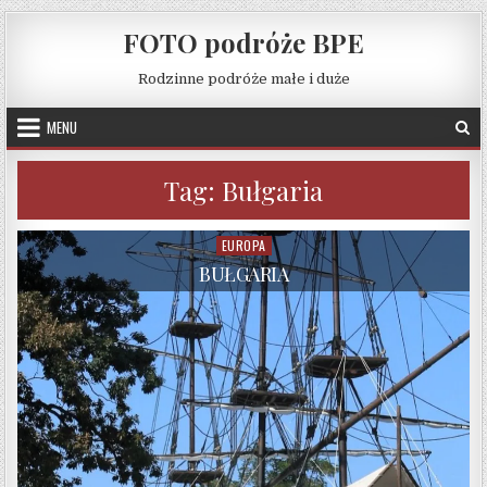
Skip to content
FOTO podróże BPE
Rodzinne podróże małe i duże
MENU
Tag:
Bułgaria
EUROPA
Posted in
BUŁGARIA