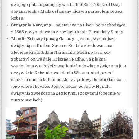
swojego pałacu panujący w latach 1685–1705 król Dżaja
Joganarendra Malla osłaniany niczym parasolem przez
kobrę.
Świątynia Narajany
– najstarsza na Placu, bo pochodząca
z 1565 r. wybudowana z rozkazu króla Purandary Simhy.
Mandir Kriszny i posąg Garudy
– jest najsłynniejszą
świątynią na Durbar Square. Została zbudowana na
zlecenie króla Siddhi Narasimhy Malli po tym, gdy
zobaczył on we śnie Krisznę i Radhę. Ta piękna,
wzniesiona w całości z wapienia budowla poświęcona jest
oczywiście Krisznie, wcieleniu Wisznu, stąd przed
sanktuarium na kolumnie klęczy gotowy do lotu Garuda –
jego wierzchowiec. Jest to także jedyna w Nepalu
świątynia zwieńczona 21 złotymi szczytami (obecnie w
rusztowaniach).