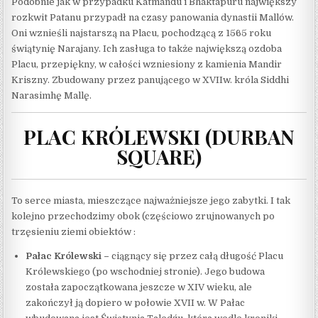
Podobnie jak w przypadku Katmandu i Bhaktapuru największy
rozkwit Patanu przypadł na czasy panowania dynastii Mallów.
Oni wznieśli najstarszą na Placu, pochodzącą z 1565 roku
świątynię Narajany. Ich zasługa to także największą ozdoba
Placu, przepiękny, w całości wzniesiony z kamienia Mandir
Kriszny. Zbudowany przez panującego w XVIIw. króla Siddhi
Narasimhę Mallę.
PLAC KRÓLEWSKI (DURBAN
SQUARE)
To serce miasta, mieszczące najważniejsze jego zabytki. I tak
kolejno przechodzimy obok (częściowo zrujnowanych po
trzęsieniu ziemi obiektów :
Pałac Królewski –
ciągnący się przez całą długość Placu
Królewskiego (po wschodniej stronie). Jego budowa
została zapoczątkowana jeszcze w XIV wieku, ale
zakończył ją dopiero w połowie XVII w. W Pałac