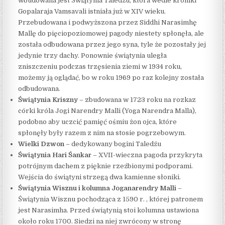
wbudowana jest Świątynia Taledźu, która wedle kroniki
Gopalaraja Vamsavali istniała już w XIV wieku.
Przebudowana i podwyższona przez Siddhi Narasimhę
Mallę do pięciopoziomowej pagody niestety spłonęła, ale
została odbudowana przez jego syna, tyle że pozostały jej
jedynie trzy dachy. Ponownie świątynia uległa
zniszczeniu podczas trzęsienia ziemi w 1934 roku,
możemy ją oglądać, bo w roku 1969 po raz kolejny została
odbudowana.
Ś
wiątynia Kriszny
– zbudowana w 1723 roku na rozkaz
córki króla Jogi Narendry Malli (Yoga Narendra Malla),
podobno aby uczcić pamięć ośmiu żon ojca, które
spłonęły były razem z nim na stosie pogrzebowym.
Wielki Dzwon
– dedykowany bogini Taledźu
Świątynia Hari Śankar
– XVII-wieczna pagoda przykryta
potrójnym dachem z pięknie rzeźbionymi podporami.
Wejścia do świątyni strzegą dwa kamienne słoniki.
Świątynia Wisznu i kolumna Joganarendry Malli
–
Świątynia Wisznu pochodząca z 1590 r. , której patronem
jest Narasimha. Przed świątynią stoi kolumna ustawiona
około roku 1700. Siedzi na niej zwrócony w stronę