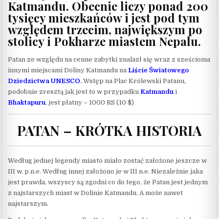
Katmandu. Obecnie liczy ponad 200
tysięcy mieszkańców i jest pod tym
względem trzecim, największym po
stolicy i Pokharze miastem Nepalu.
Patan ze względu na cenne zabytki znalazł się wraz z sześcioma
innymi miejscami Doliny Katmandu na
Liście Światowego
Dziedzictwa UNESCO
.
Wstęp na Plac Królewski Patanu,
podobnie zresztą jak jest to w przypadku
Katmandu
i
Bhaktapuru
, jest płatny – 1000 RS (10 $)
PATAN – KRÓTKA HISTORIA
Według jednej legendy miasto miało zostać założone jeszcze w
III w. p.n.e. Według innej założono je w III n.e. Niezależnie jaka
jest prawda, wszyscy są zgodni co do tego, że Patan jest jednym
z najstarszych miast w Dolinie Katmandu. A może nawet
najstarszym.