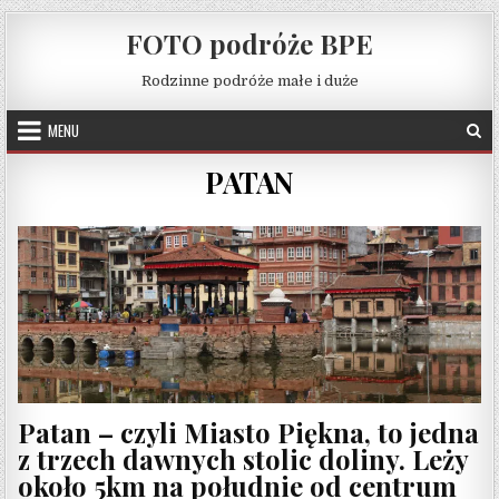
Skip to content
FOTO podróże BPE
Rodzinne podróże małe i duże
MENU
PATAN
Patan – czyli Miasto Piękna, to jedna
z trzech dawnych stolic doliny. Leży
około 5km na południe od centrum