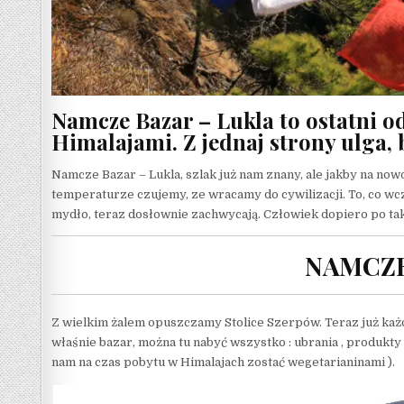
Namcze Bazar – Lukla to ostatni od
Himalajami. Z jednaj strony ulga, bo
Namcze Bazar – Lukla, szlak już nam znany, ale jakby na n
temperaturze czujemy, ze wracamy do cywilizacji. To, co wcze
mydło, teraz dosłownie zachwycają. Człowiek dopiero po ta
NAMCZE
Z wielkim żalem opuszczamy Stolice Szerpów. Teraz już każd
właśnie bazar, można tu nabyć wszystko : ubrania , produkt
nam na czas pobytu w Himalajach zostać wegetarianinami ).