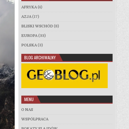
AFRYKA
(4)
AZJA
(17)
BLISKI WSCHÓD
(8)
EUROPA
(33)
POLSKA
(3)
BLOG ARCHIWALNY
MENU
O NAS
WSPÓŁPRACA
POKAZY SLAJDÓW