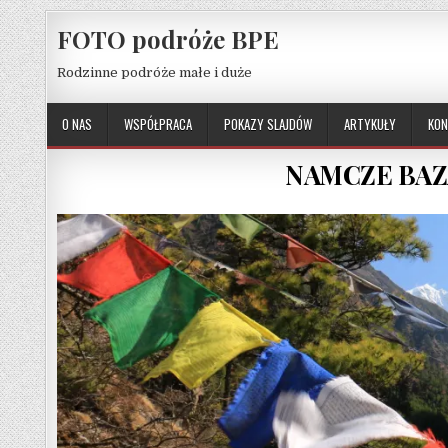
Skip to content
FOTO podróże BPE
Rodzinne podróże małe i duże
O NAS
WSPÓŁPRACA
POKAZY SLAJDÓW
ARTYKUŁY
KON
NAMCZE BAZA