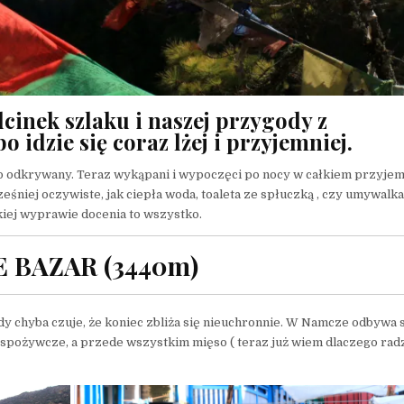
cinek szlaku i naszej przygody z
 idzie się coraz lżej i przyjemniej.
owo odkrywany. Teraz wykąpani i wypoczęci po nocy w całkiem przyje
śniej oczywiste, jak ciepła woda, toaleta ze spłuczką , czy umywalka
kiej wyprawie docenia to wszystko.
 BAZAR (3440m)
y chyba czuje, że koniec zbliża się nieuchronnie. W Namcze odbywa 
y spożywcze, a przede wszystkim mięso ( teraz już wiem dlaczego ra