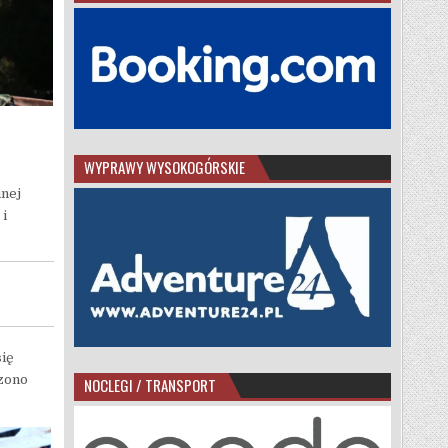
WYPRAWY WYSOKOGÓRSKIE
mnej
 i
się
dzono
NOCLEGI / TRANSPORT