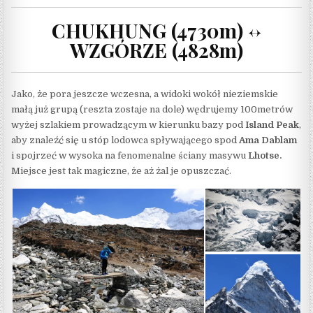
CHUKHUNG (4730m) <->
WZGÓRZE (4828m)
Jako, że pora jeszcze wczesna, a widoki wokół nieziemskie
małą już grupą (reszta zostaje na dole) wędrujemy 100metrów
wyżej szlakiem prowadzącym w kierunku bazy pod
Island Peak
,
aby znaleźć się u stóp lodowca spływającego spod
Ama Dablam
i spojrzeć w wysoka na fenomenalne ściany masywu
Lhotse.
Miejsce jest tak magiczne, że aż żal je opuszczać.