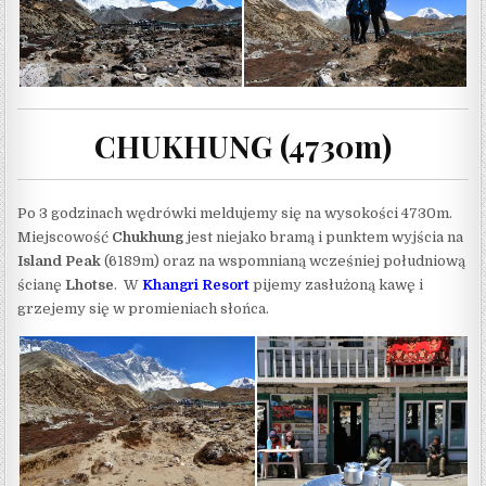
CHUKHUNG (4730m)
Po 3 godzinach wędrówki meldujemy się na wysokości 4730m.
Miejscowość
Chukhung
jest niejako bramą i punktem wyjścia na
Island Peak
(6189m) oraz na wspomnianą wcześniej południową
ścianę
Lhotse
. W
Khangri Resort
pijemy zasłużoną kawę i
grzejemy się w promieniach słońca.