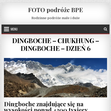
Skip to content
FOTO podróże BPE
Rodzinne podróże małe i duże
MENU
DINGBOCHE – CHUKHUNG –
DINGBOCHE – DZIEŃ 6
Dingboche znajdujące się na
wysokości ponad 4300 tysięcy