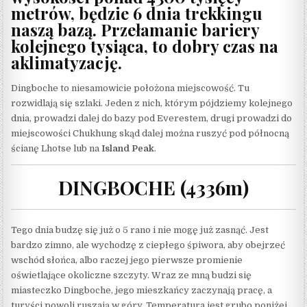
metrów, będzie 6 dnia trekkingu
naszą bazą. Przełamanie bariery
kolejnego tysiąca, to dobry czas na
aklimatyzację.
Dingboche to niesamowicie położona miejscowość. Tu
rozwidlają się szlaki. Jeden z nich, którym pójdziemy kolejnego
dnia, prowadzi dalej do bazy pod Everestem, drugi prowadzi do
miejscowości Chukhung skąd dalej można ruszyć pod północną
ścianę Lhotse lub na
Island Peak
.
DINGBOCHE (4336m)
Tego dnia budzę się już o 5 rano i nie mogę już zasnąć. Jest
bardzo zimno, ale wychodzę z ciepłego śpiwora, aby obejrzeć
wschód słońca, albo raczej jego pierwsze promienie
oświetlające okoliczne szczyty. Wraz ze mną budzi się
miasteczko Dingboche, jego mieszkańcy zaczynają pracę, a
turyści powoli ruszają w góry. Temperatura jest grubo poniżej