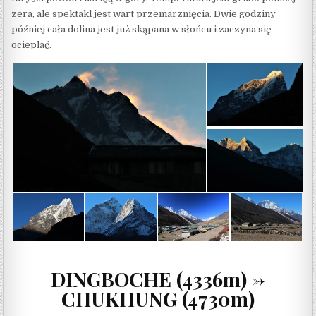
zera, ale spektakl jest wart przemarznięcia. Dwie godziny
później cała dolina jest już skąpana w słońcu i zaczyna się
ocieplać.
DINGBOCHE (4336m) ->
CHUKHUNG (4730m)