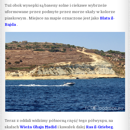
Tuż obok wysepki są baseny solne i ciekawe wybrzeże
uformowane przez podmyte przez morze skały w kolorze
piaskowym . Miejsce na mapie oznaczone jest jako
Blata il-
Bajda
.
Teraz z oddali widzimy północną część tego półwyspu, na
skałach
Wieża Għajn Ħadid
i kawałek dalej
Ras il-Griebeg
.