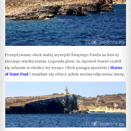
Przepływamy obok małej wysepki Świętego Pawła na której
stoi jego wielka statua. Legenda głosi, że Apostoł Paweł rozbił
się właśnie w okolicy tej wyspy. Obok posągu apostoła (
Statue
of Saint Paul
) znajduje się ołtarz, gdzie można odprawiać mszę.