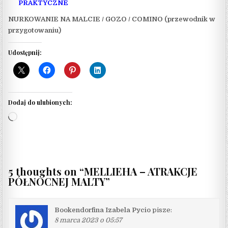
PRAKTYCZNE
NURKOWANIE NA MALCIE / GOZO / COMINO (przewodnik w
przygotowaniu)
Udostępnij:
Dodaj do ulubionych:
Wczytywanie…
5 thoughts on “
MELLIEHA – ATRAKCJE
PÓŁNOCNEJ MALTY
”
Bookendorfina Izabela Pycio
pisze:
8 marca 2023 o 05:57