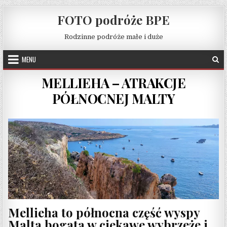
Skip to content
FOTO podróże BPE
Rodzinne podróże małe i duże
MENU
MELLIEHA – ATRAKCJE
PÓŁNOCNEJ MALTY
Mellieha to północna część wyspy
Malta bogata w ciekawe wybrzeże i