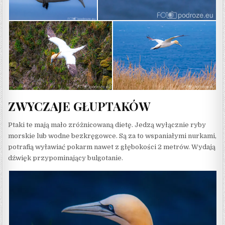
ZWYCZAJE GŁUPTAKÓW
Ptaki te mają mało zróżnicowaną dietę. Jedzą wyłącznie ryby
morskie lub wodne bezkręgowce. Są za to wspaniałymi nurkami,
potrafią wyławiać pokarm nawet z głębokości 2 metrów. Wydają
dźwięk przypominający bulgotanie.