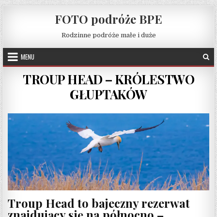
Skip to content
FOTO podróże BPE
Rodzinne podróże małe i duże
MENU
TROUP HEAD – KRÓLESTWO
GŁUPTAKÓW
Troup Head to bajeczny rezerwat
znajdujący się na północno –