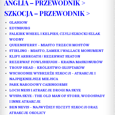
ANGLIA – PRZEWODNIK >
SZKOC
JA – PRZEWODNIK >
GLASGOW
EDYNBURG
FALKIRK WHEEL I KELPIES, CZYLI SZKOCKI SZLAK
WODNY
QUEENSFERRY – MIASTO TRZECH MOSTÓW
STIRLING – MIASTO, ZAMEK I WALLACE MONUMENT
KLIFY ARBROATH / REZERWAT SEATON
REZERWAT FOWLSHEUGH – KRAINA MASKONURÓW
TROUP HEAD – KRÓLESTWO GŁUPTAKÓW
WSCHODNIE WYBRZEŻE SZKOCJI – ATRAKCJE I
NAJPIĘKNIEJSZE MIEJSCA
PARK NARODOWY CAIRNGORMS
LOCH NESS I ATRAKCJE DROGI NA SKYE
WYSPA SKYE : THE OLD MAN OF STORR, WODOSPADY
I INNE ATRAKCJE
BEN NEVIS – NAJWYŻSZY SZCZYT SZKOCJI ORAZ
ATRAKCJE OKOLICY