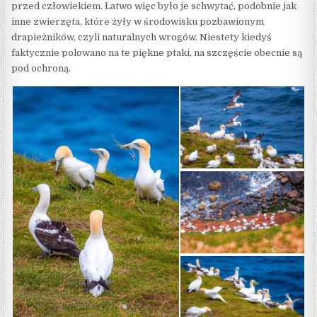
przed człowiekiem. Łatwo więc było je schwytać, podobnie jak
inne zwierzęta, które żyły w środowisku pozbawionym
drapieżników, czyli naturalnych wrogów. Niestety kiedyś
faktycznie polowano na te piękne ptaki, na szczęście obecnie są
pod ochroną.