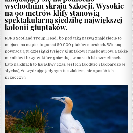
wschodnim skraju Szkocji. Wysokie
na 90 metrów klify stanowią
spektakularną siedzibę największej
kolonii głuptaków.
RSPB Scotland Troup Head , bo pod taką nazwą znajdziecie to
miejsce na mapie, to ponad 50 000 ptaków morskich. Wiosną
powracają tu dziesiątki tysięcy głuptaków i maskonurów, a także
nurników i brzytw, które gniazdują w norach lub szczelinach.
Lato na klifach to hałaśliwy czas, jest ich tak dużo i tak bardzo je
słychać, że wędrując jedynym tu szlakiem, nie sposób ich
przeoczyć.