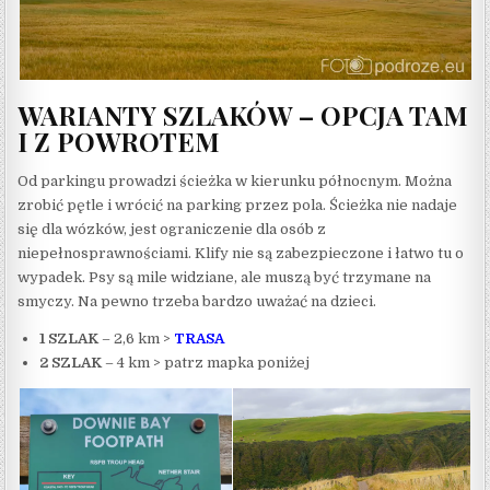
WARIANTY SZLAKÓW – OPCJA TAM
I Z POWROTEM
Od parkingu prowadzi ścieżka w kierunku północnym. Można
zrobić pętle i wrócić na parking przez pola. Ścieżka nie nadaje
się dla wózków, jest ograniczenie dla osób z
niepełnosprawnościami. Klify nie są zabezpieczone i łatwo tu o
wypadek. Psy są mile widziane, ale muszą być trzymane na
smyczy. Na pewno trzeba bardzo uważać na dzieci.
1 SZLAK
– 2,6 km >
TRASA
2 SZLAK
– 4 km > patrz mapka poniżej