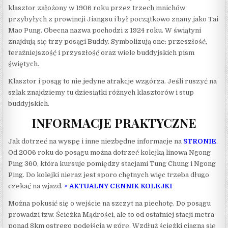
klasztor założony w 1906 roku przez trzech mnichów
przybyłych z prowincji Jiangsu i był początkowo znany jako Tai
Mao Pung. Obecna nazwa pochodzi z 1924 roku. W świątyni
znajdują się trzy posągi Buddy. Symbolizują one: przeszłość,
teraźniejszość i przyszłość oraz wiele buddyjskich pism
świętych.
Klasztor i posąg to nie jedyne atrakcje wzgórza. Jeśli ruszyć na
szlak znajdziemy tu dziesiątki różnych klasztorów i stup
buddyjskich.
INFORMACJE PRAKTYCZNE
Jak dotrzeć na wyspę i inne niezbędne informacje na
STRONIE
.
Od 2006 roku do posągu można dotrzeć kolejką linową Ngong
Ping 360, która kursuje pomiędzy stacjami Tung Chung i Ngong
Ping. Do kolejki nieraz jest sporo chętnych więc trzeba długo
czekać na wjazd.
> AKTUALNY CENNIK KOLEJKI
Można pokusić się o wejście na szczyt na piechotę. Do posągu
prowadzi tzw. Ścieżka Mądrości, ale to od ostatniej stacji metra
ponad 8km ostrego podejścia w górę. Wzdłuż ścieżki ciągną się