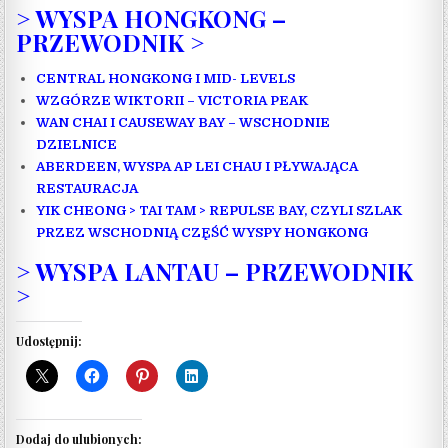
> WYSPA HONGKONG –
PRZEWODNIK >
CENTRAL HONGKONG I MID- LEVELS
WZGÓRZE WIKTORII – VICTORIA PEAK
WAN CHAI I CAUSEWAY BAY – WSCHODNIE
DZIELNICE
ABERDEEN, WYSPA AP LEI CHAU I PŁYWAJĄCA
RESTAURACJA
YIK CHEONG > TAI TAM > REPULSE BAY, CZYLI SZLAK
PRZEZ WSCHODNIĄ CZĘŚĆ WYSPY HONGKONG
> WYSPA LANTAU – PRZEWODNIK
>
Udostępnij:
Dodaj do ulubionych: