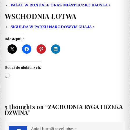
PAŁAC W RUNDALE ORAZ MIASTECZKO BAUSKA >
WSCHODNIA ŁOTWA
SIGULDA W PARKU NARODOWYM GUAJA >
Udostępnij:
Dodaj do ulubionych:
Wczytywanie…
5 thoughts on “
ZACHODNIA RYGA I RZEKA
DŹWINA
”
Ania | born2travel
pisze: