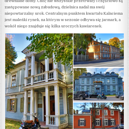
drewniane domy. Choć nie wszystkie przetrwały i częściowo są
zastępowane nową zabudową, dzielnica nadal ma swój
niepowtarzalny urok. Centralnym punktem kwartału Kalnciema
jest maleńki rynek, na którym w sezonie odbywa się jarmark, a
wokół niego znajduje się kilka uroczych kawiarenek.