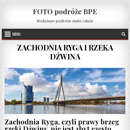
Skip to content
FOTO podróże BPE
Rodzinne podróże małe i duże
MENU
ZACHODNIA RYGA I RZEKA
DŹWINA
Zachodnia Ryga, czyli prawy brzeg
rzeki Dźwiny, nie jest zbyt często