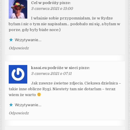
Cel w podróży
pisze:
3 czerwca 2021 o 13:00
I właśnie sobie przypomniałam, że w Rydze
byłam i nic o tym nie napisałam… podobało mi się, a byłam w
porze, gdy były białe noce:)
Wczytywanie…
Odpowiedz
kasai.eu podróże w sieci
pisze:
3 czerwca 2021 o 07:11
Jak zawsze świetne zdjecia. Ciekawa dzielnica –
takie inne oblicze Rygi. Niestety tam nie dotarłam – teraz
wiem że warto
Wczytywanie…
Odpowiedz