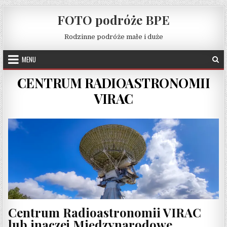
Skip to content
FOTO podróże BPE
Rodzinne podróże małe i duże
MENU
CENTRUM RADIOASTRONOMII
VIRAC
Centrum Radioastronomii VIRAC
lub inaczej Międzynarodowe