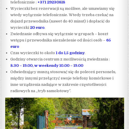
telefonicznie :
+371 29230818
Wycieczki bez rezerwacji są możliwe, ale umawiamy się
wtedy wyłącznie telefonicznie. Wtedy trzeba czekać na
dojazd przewodnika (nawet do 40 minut) i dopłacić do
wycieczki
20 euro
.
Zwiedzanie odbywa się wyłącznie w grupach – koszt
wstępu i przewodnika niezależenie od ilości osób –
65
euro
Czas wycieczki to około
1 do 1,5 godziny
.
Godziny otwarcia centrum z możliwością zwiedzania :
8.30 – 19.00, w weekendy 10.00 – 19.00
Odwiedzający muszą stosować się do poleceń personelu,
między innymi przełączyć swoje telefony komórkowe i
inne urządzenia nadające w zakresie częstotliwości
radiowych na „tryb samolotowy”.