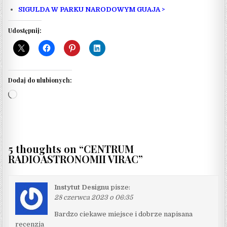
SIGULDA W PARKU NARODOWYM GUAJA >
Udostępnij:
Dodaj do ulubionych:
Wczytywanie…
5 thoughts on “
CENTRUM
RADIOASTRONOMII VIRAC
”
Instytut Designu
pisze:
28 czerwca 2023 o 06:35
Bardzo ciekawe miejsce i dobrze napisana
recenzja