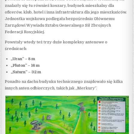
znalazły się tu również koszary, budynek mieszkalny dla
oficerów, klub, hotel i inna infrastruktura dla jego mieszkańców.
Jednostka wojskowa podlegała bezpośrednio Głównemu
Zarządowi Wywiadu Sztabu Generalnego Sił Zbrojnych
Federacji Rosyjskiej.
Powstały wtedy też trzy duże kompleksy antenowe o
średnicach:
„Uran” – 8 m
„Pluton” – 16 m
„Saturn” – 32 m
Ponadto na dachu budynku technicznego znajdowało się kilka
innych anten odbiorczych, takich jak „Merkury”.