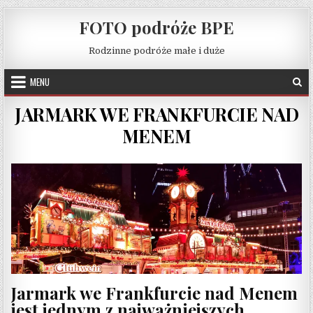
Skip to content
FOTO podróże BPE
Rodzinne podróże małe i duże
MENU
JARMARK WE FRANKFURCIE NAD
MENEM
Jarmark we Frankfurcie nad Menem
jest jednym z najważniejszych