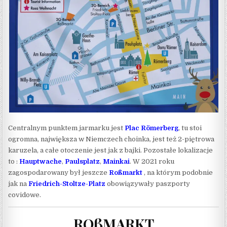
Centralnym punktem jarmarku jest
Plac Römerberg
, tu stoi
ogromna, największa w Niemczech choinka, jest też 2-piętrowa
karuzela, a całe otoczenie jest jak z bajki. Pozostałe lokalizacje
to :
Hauptwache
,
Paulsplatz
,
Mainkai
. W 2021 roku
zagospodarowany był jeszcze
Roßmarkt
, na którym podobnie
jak na
Friedrich-Stoltze-Platz
obowiązywały paszporty
covidowe.
ROßMARKT