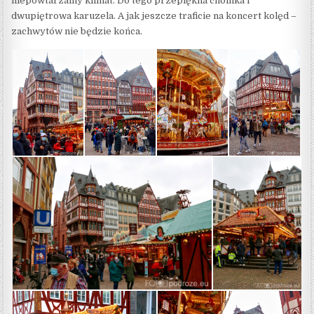
niepowtarzalny klimat. Do tego przepiękna choinka i
dwupiętrowa karuzela. A jak jeszcze traficie na koncert kolęd –
zachwytów nie będzie końca.