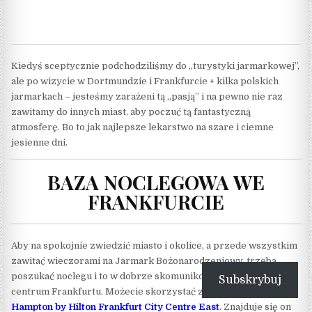
Kiedyś sceptycznie podchodziliśmy do „turystyki jarmarkowej”,
ale po wizycie w Dortmundzie i Frankfurcie + kilka polskich
jarmarkach – jesteśmy zarażeni tą „pasją” i na pewno nie raz
zawitamy do innych miast, aby poczuć tą fantastyczną
atmosferę. Bo to jak najlepsze lekarstwo na szare i ciemne
jesienne dni.
BAZA NOCLEGOWA WE
FRANKFURCIE
Aby na spokojnie zwiedzić miasto i okolice, a przede wszystkim
zawitać wieczorami na Jarmark Bożonarodzeniowy, trzeba
poszukać noclegu i to w dobrze skomunikowanym miejscu z
Subskrybuj
centrum Frankfurtu. Możecie skorzystać z noclegu w hotelu
Hampton by Hilton Frankfurt City Centre East
. Znajduje się on