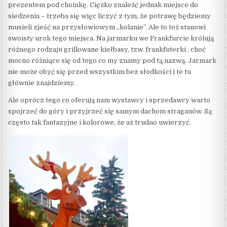
prezentem pod choinkę. Ciężko znaleźć jednak miejsce do
siedzenia – trzeba się więc liczyć z tym, że potrawę będziemy
musieli zjeść na przysłowiowym „kolanie”. Ale to też stanowi
swoisty urok tego miejsca. Na jarmarku we Frankfurcie królują
różnego rodzaju grillowane kiełbasy, tzw. frankfuterki , choć
mocno różniące się od tego co my znamy pod tą nazwą. Jarmark
nie może obyć się przed wszystkim bez słodkości i te tu
głównie znajdziemy.
Ale oprócz tego co oferują nam wystawcy i sprzedawcy warto
spojrzeć do góry i przyjrzeć się samym dachom straganów. Są
często tak fantazyjne i kolorowe, że aż trudno uwierzyć.