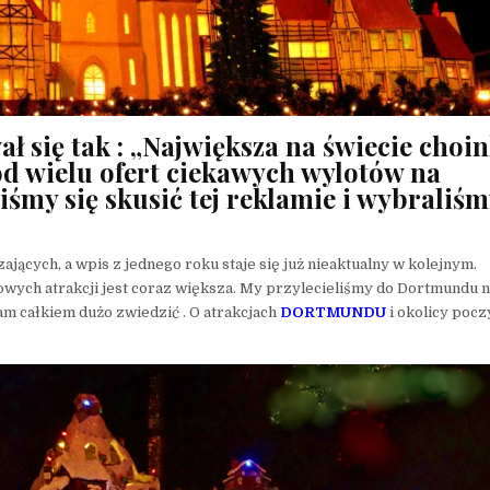
się tak : „Największa na świecie choin
ód wielu ofert ciekawych wylotów na
śmy się skusić tej reklamie i wybraliśm
jących, a wpis z jednego roku staje się już nieaktualny w kolejnym.
nowych atrakcji jest coraz większa. My przylecieliśmy do Dortmundu n
am całkiem dużo zwiedzić . O atrakcjach
DORTMUNDU
i okolicy pocz