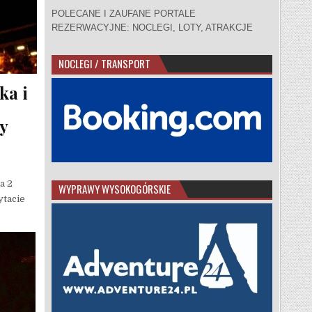
POLECANE I ZAUFANE PORTALE
REZERWACYJNE: NOCLEGI, LOTY, ATRAKCJE
NOCLEGI / TRANSPORT
ka i
y
a 2
WYPRAWY WYSOKOGÓRSKIE
ytacie