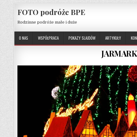
Skip to content
FOTO podróże BPE
Rodzinne podróże małe i duże
O NAS
WSPÓŁPRACA
POKAZY SLAJDÓW
ARTYKUŁY
KON
JARMARK