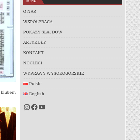
O NAS
WSPÓŁPRACA
POKAZY SLAJDÓW
ARTYKUŁY
KONTAKT
NOCLEGI
WYPRAWY WYSOKOGÓRSKIE
Polski
m klubem
English
Instagram
Facebook
YouTube