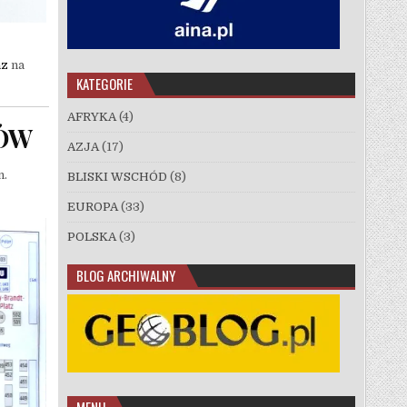
az
na
KATEGORIE
AFRYKA
(4)
NÓW
AZJA
(17)
n.
BLISKI WSCHÓD
(8)
EUROPA
(33)
POLSKA
(3)
BLOG ARCHIWALNY
MENU