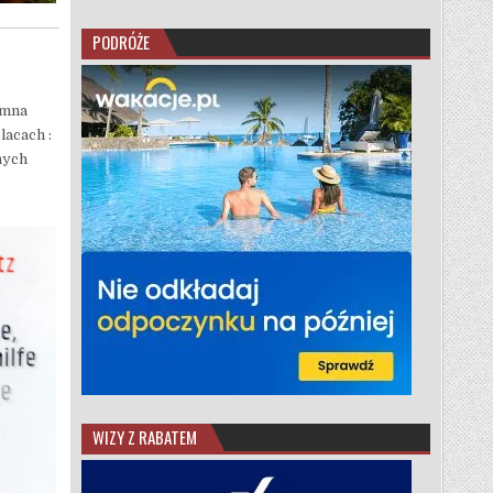
PODRÓŻE
omna
lacach :
nych
WIZY Z RABATEM