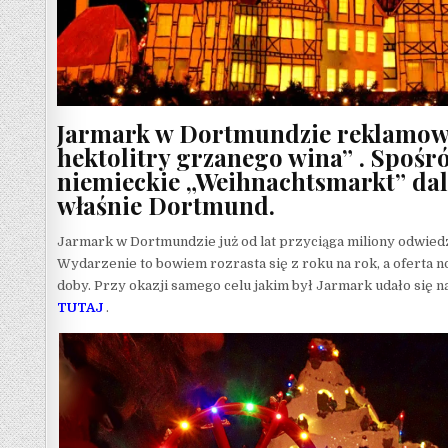
Jarmark w Dortmundzie reklamował 
hektolitry grzanego wina” . Spośr
niemieckie „Weihnachtsmarkt” dali
właśnie Dortmund.
Jarmark w Dortmundzie już od lat przyciąga miliony odwiedza
Wydarzenie to bowiem rozrasta się z roku na rok, a oferta 
doby. Przy okazji samego celu jakim był Jarmark udało się n
TUTAJ
.