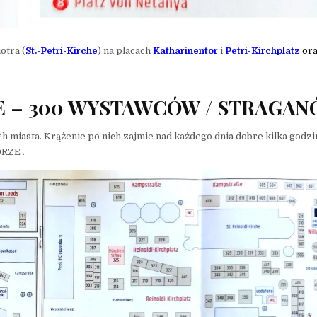
otra (
St.-Petri-Kirche
) na placach
Katharinento
r
i
Petri-Kirchplatz
or
 – 300 WYSTAWCÓW / STRAGA
h miasta. Krążenie po nich zajmie nad każdego dnia dobre kilka godzi
RZE .