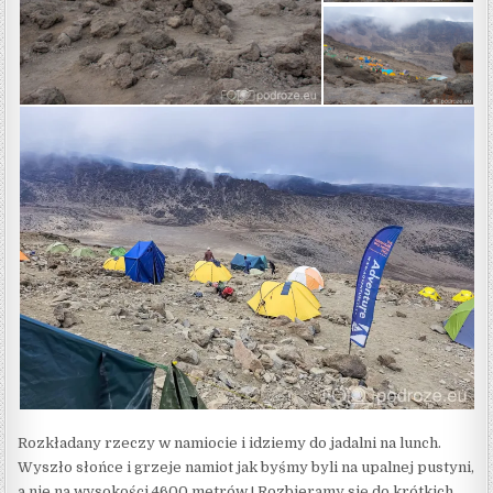
Rozkładany rzeczy w namiocie i idziemy do jadalni na lunch.
Wyszło słońce i grzeje namiot jak byśmy byli na upalnej pustyni,
a nie na wysokości 4600 metrów ! Rozbieramy się do krótkich