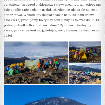
ostatniego już przed atakiem szczytowym campu, tam odpocząć
i się posilić. Całe zadanie na dzisiaj. Niby nic, ale wcale nie jest
super łatwo. Wchodzimy dzisiaj prawie na 4700 i tam śpimy,
albo raczej próbujemy, bo tym razem mamy na to czas do 22.30,
potem pobudka. Brzmi absurdalnie ? Oj brzmi … Jesteśmy
raczej przestraszeni wizją kolejnej nocy i wiemy, że finał coraz
bliżej.