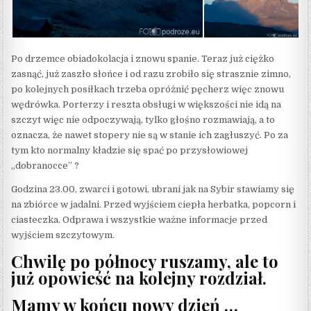
Po drzemce obiadokolacja i znowu spanie. Teraz już ciężko
zasnąć, już zaszło słońce i od razu zrobiło się strasznie zimno,
po kolejnych posiłkach trzeba opróżnić pęcherz więc znowu
wędrówka. Porterzy i reszta obsługi w większości nie idą na
szczyt więc nie odpoczywają, tylko głośno rozmawiają, a to
oznacza, że nawet stopery nie są w stanie ich zagłuszyć. Po za
tym kto normalny kładzie się spać po przysłowiowej
„dobranocce” ?
Godzina 23.00, zwarci i gotowi, ubrani jak na Sybir stawiamy się
na zbiórce w jadalni. Przed wyjściem ciepła herbatka, popcorn i
ciasteczka. Odprawa i wszystkie ważne informacje przed
wyjściem szczytowym.
Chwilę po północy ruszamy, ale to
już opowieść na kolejny rozdział.
Mamy w końcu nowy dzień …