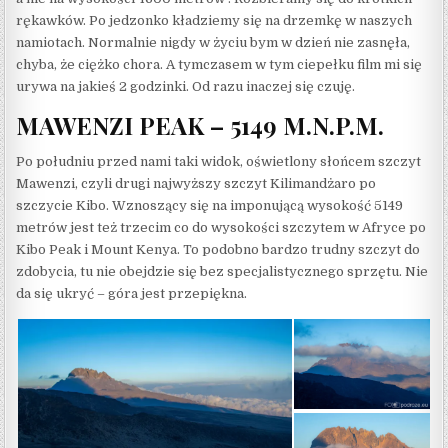
rękawków. Po jedzonko kładziemy się na drzemkę w naszych
namiotach. Normalnie nigdy w życiu bym w dzień nie zasnęła,
chyba, że ciężko chora. A tymczasem w tym ciepełku film mi się
urywa na jakieś 2 godzinki. Od razu inaczej się czuję.
MAWENZI PEAK – 5149 M.N.P.M.
Po południu przed nami taki widok, oświetlony słońcem szczyt
Mawenzi, czyli drugi najwyższy szczyt Kilimandżaro po
szczycie Kibo. Wznoszący się na imponującą wysokość 5149
metrów jest też trzecim co do wysokości szczytem w Afryce po
Kibo Peak i Mount Kenya. To podobno bardzo trudny szczyt do
zdobycia, tu nie obejdzie się bez specjalistycznego sprzętu. Nie
da się ukryć – góra jest przepiękna.