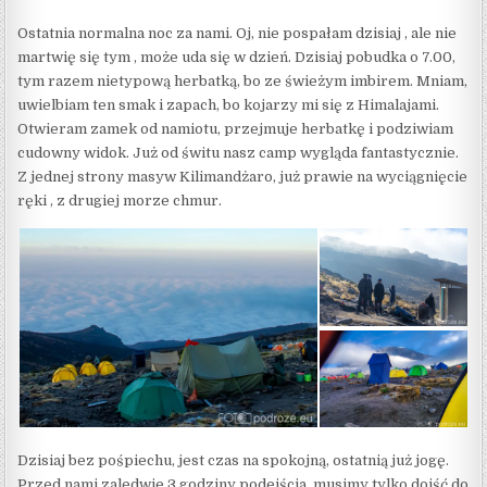
Ostatnia normalna noc za nami. Oj, nie pospałam dzisiaj , ale nie
martwię się tym , może uda się w dzień. Dzisiaj pobudka o 7.00,
tym razem nietypową herbatką, bo ze świeżym imbirem. Mniam,
uwielbiam ten smak i zapach, bo kojarzy mi się z Himalajami.
Otwieram zamek od namiotu, przejmuje herbatkę i podziwiam
cudowny widok. Już od świtu nasz camp wygląda fantastycznie.
Z jednej strony masyw Kilimandżaro, już prawie na wyciągnięcie
ręki , z drugiej morze chmur.
Dzisiaj bez pośpiechu, jest czas na spokojną, ostatnią już jogę.
Przed nami zaledwie 3 godziny podejścia, musimy tylko dojść do