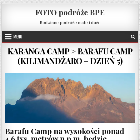
Skip to content
FOTO podróże BPE
Rodzinne podróże małe i duże
MENU
KARANGA CAMP > BARAFU CAMP
(KILIMANDŻARO – DZIEŃ 5)
Barafu Camp na wysokości ponad
4,6 tys. metrów n.p.m. będzie