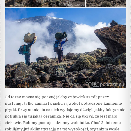
Od teraz można się poczuć jak by człowiek szedł przez
pustynię , tylko zamiast piachu są wokół potłuczone kamienne
płytki. Przy stanięciu na nich wydajemy dźwięk jakby faktycznie
potłukła się tu jakaś ceramika. Nie da się ukryć, że jest mało
ciekawie. Robimy postoje, idziemy wolniutko. Choć 2 dni temu
robiliśmy już aklimatyzację na tej wysokości, organizm wcale