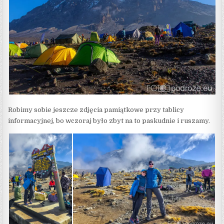
Robimy sobie jeszcze zdjęcia pamiątkowe przy tablicy
informacyjnej, bo wczoraj było zbyt na to paskudnie i ruszamy.