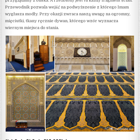
przyglądamy z bliska. A rzeźbiony jest tu każdy fragment ścian.
Przewodnik pozwala wejść na podwyższenie z którego Imam
wygłasza modły. Przy okazji zwraca naszą uwagę na ogromny,
mięciutki, tkany ręcznie dywan, którego wzór wyznacza
wiernym miejsca do stania.