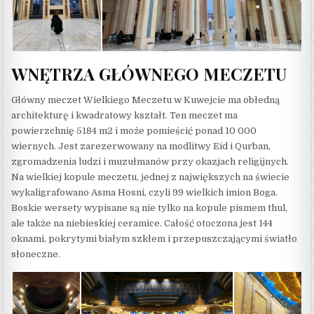
WNĘTRZA GŁÓWNEGO MECZETU
Główny meczet Wielkiego Meczetu w Kuwejcie ma obłedną
architekturę i kwadratowy kształt. Ten meczet ma
powierzchnię 5184 m2 i może pomieścić ponad 10 000
wiernych. Jest zarezerwowany na modlitwy Eid i Qurban,
zgromadzenia ludzi i muzułmanów przy okazjach religijnych.
Na wielkiej kopule meczetu, jednej z największych na świecie
wykaligrafowano Asma Hosni, czyli 99 wielkich imion Boga.
Boskie wersety wypisane są nie tylko na kopule pismem thul,
ale także na niebieskiej ceramice. Całość otoczona jest 144
oknami, pokrytymi białym szkłem i przepuszczającymi światło
słoneczne.