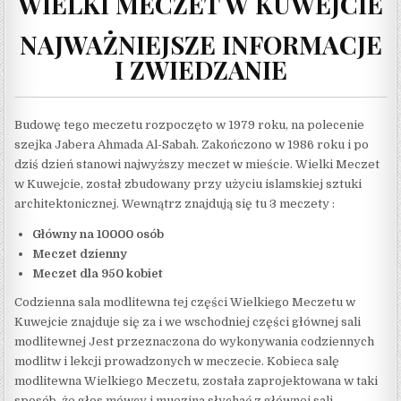
WIELKI MECZET W KUWEJCIE
NAJWAŻNIEJSZE INFORMACJE
I ZWIEDZANIE
Budowę tego meczetu rozpoczęto w 1979 roku, na polecenie
szejka Jabera Ahmada Al-Sabah. Zakończono w 1986 roku i po
dziś dzień stanowi najwyższy meczet w mieście. Wielki Meczet
w Kuwejcie, został zbudowany przy użyciu islamskiej sztuki
architektonicznej. Wewnątrz znajdują się tu 3 meczety :
Główny na 10000 osób
Meczet dzienny
Meczet dla 950 kobiet
Codzienna sala modlitewna tej części Wielkiego Meczetu w
Kuwejcie znajduje się za i we wschodniej części głównej sali
modlitewnej Jest przeznaczona do wykonywania codziennych
modlitw i lekcji prowadzonych w meczecie. Kobieca salę
modlitewna Wielkiego Meczetu, została zaprojektowana w taki
sposób, że głos mówcy i muezina słychać z głównej sali