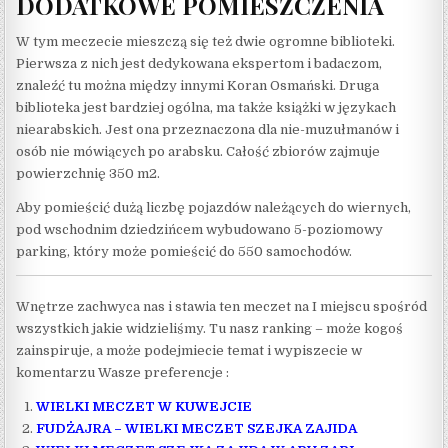
DODATKOWE POMIESZCZENIA
W tym meczecie mieszczą się też dwie ogromne biblioteki.
Pierwsza z nich jest dedykowana ekspertom i badaczom,
znaleźć tu można między innymi Koran Osmański. Druga
biblioteka jest bardziej ogólna, ma także książki w językach
niearabskich. Jest ona przeznaczona dla nie-muzułmanów i
osób nie mówiących po arabsku. Całość zbiorów zajmuje
powierzchnię 350 m2.
Aby pomieścić dużą liczbę pojazdów należących do wiernych,
pod wschodnim dziedzińcem wybudowano 5-poziomowy
parking, który może pomieścić do 550 samochodów.
Wnętrze zachwyca nas i stawia ten meczet na I miejscu spośród
wszystkich jakie widzieliśmy. Tu nasz ranking – może kogoś
zainspiruje, a może podejmiecie temat i wypiszecie w
komentarzu Wasze preferencje :
WIELKI MECZET W KUWEJCIE
FUDŻAJRA – WIELKI MECZET SZEJKA ZAJIDA