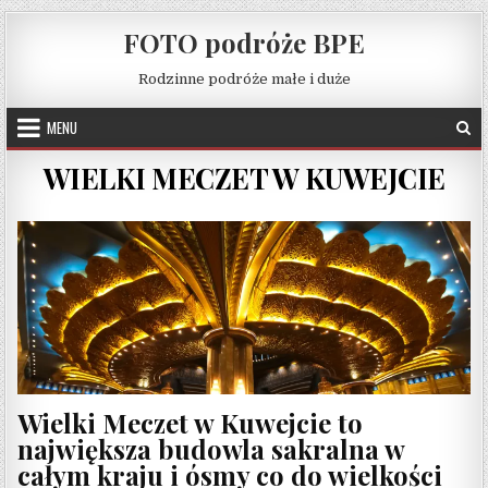
Skip to content
FOTO podróże BPE
Rodzinne podróże małe i duże
MENU
WIELKI MECZET W KUWEJCIE
Wielki Meczet w Kuwejcie to
największa budowla sakralna w
całym kraju i ósmy co do wielkości