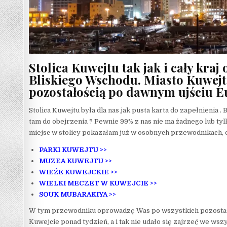
Stolica Kuwejtu tak jak i cały kraj
Bliskiego Wschodu. Miasto Kuwejt
pozostałością po dawnym ujściu Euf
Stolica Kuwejtu była dla nas jak pusta karta do zapełnienia 
tam do obejrzenia ? Pewnie 99% z nas nie ma żadnego lub tylk
miejsc w stolicy pokazałam już w osobnych przewodnikach, 
PARKI KUWEJTU >>
MUZEA KUWEJTU >>
WIEŻE KUWEJCKIE >>
WIELKI MECZET W KUWEJCIE >>
SOUK MUBARAKIYA >>
W tym przewodniku oprowadzę Was po wszystkich pozostałych
Kuwejcie ponad tydzień, a i tak nie udało się zajrzeć we wsz