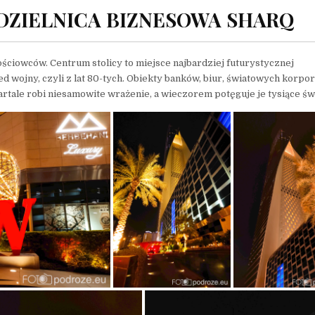
DZIELNICA BIZNESOWA SHARQ
ściowców. Centrum stolicy to miejsce najbardziej futurystycznej
 wojny, czyli z lat 80-tych. Obiekty banków, biur, światowych korpor
ale robi niesamowite wrażenie, a wieczorem potęguje je tysiące świ