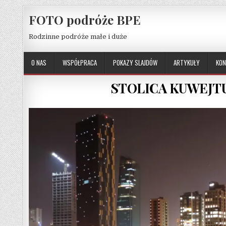
Skip to content
FOTO podróże BPE
Rodzinne podróże małe i duże
O NAS
WSPÓŁPRACA
POKAZY SLAJDÓW
ARTYKUŁY
KON
STOLICA KUWEJTU