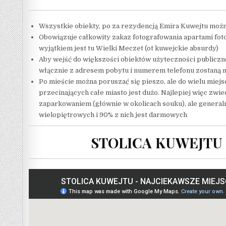
Wszystkie obiekty, po za rezydencją Emira Kuwejtu moż
Obowiązuje całkowity zakaz fotografowania apartami fo
wyjątkiem jest tu Wielki Meczet (ot kuwejckie absurdy)
Aby wejść do większości obiektów użyteczności publicz
włącznie z adresem pobytu i numerem telefonu zostaną n
Po mieście można poruszać się pieszo, ale do wielu miejsc
przecinających całe miasto jest dużo. Najlepiej więc z
zaparkowaniem (głównie w okolicach souku), ale general
wielopiętrowych i 90% z nich jest darmowych
STOLICA KUWEJTU 