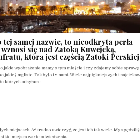
 o tej samej nazwie, to nieodkryta perła
 wznosi się nad Zatoką Kuwejcką,
ratu, która jest częścią Zatoki Perskiej
. Bo jakie wyobrażenie mamy o tym mieście i czy zdajemy sobie sprawę 
o jakieś mgliste. Tak było i z nami. Wiele najpiękniejszych i najciek
do których odsyłam :
 miejscach. Aż trudno uwierzyć, że jest ich tak wiele. My spędzili
ystkie miejsca warte odwiedzenia.