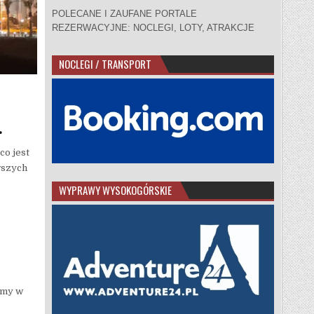
POLECANE I ZAUFANE PORTALE
REZERWACYJNE: NOCLEGI, LOTY, ATRAKCJE
NOCLEGI / TRANSPORT
.
co jest
awszych
WYPRAWY WYSOKOGÓRSKIE
śmy w