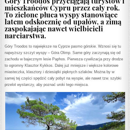
Góry Troodos przyciągają turystów i
mieszkańców Cypru przez cały rok.
To zielone płuca wyspy stanowiące
latem odskocznię od upałów, a zimą
zaspokajając nawet wielbicieli
narciarstwa.
Góry Troodos
to największe na Cyprze pasmo górskie. Wznosi się tu
najwyższy szczyt wyspy – Góra Olimp. Same góry
zaczynają się od
zachodu w bajecznym lesie Paphos. Pierwsza
cywilizacja przy drodze
to ogromny Klasztor Kykkos. Dalej już mniejsze i większe kolorowe
miasteczka, klasztory i dziesiątki pięknych szlaków. Można by w
samej tej części spędzić cały pobyt na wyspie, ale nawet tzw. szybki
przelot wystarczy, aby poznać uroki tego miejsca.