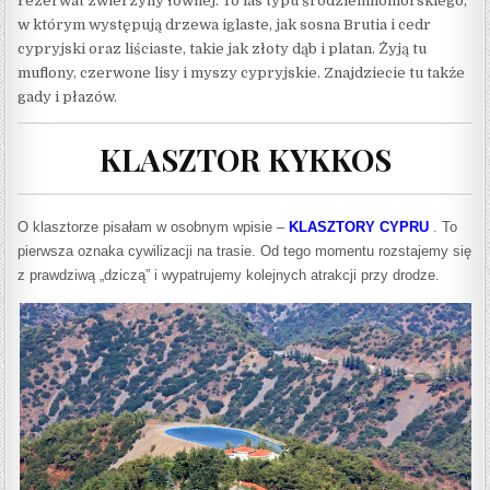
rezerwat zwierzyny łownej. To las typu śródziemnomorskiego,
w którym występują drzewa iglaste, jak sosna Brutia i cedr
cypryjski oraz liściaste, takie jak złoty dąb i platan. Żyją tu
muflony, czerwone lisy i myszy cypryjskie. Znajdziecie tu także
gady i płazów.
KLASZTOR KYKKOS
O klasztorze pisałam w osobnym wpisie –
KLASZTORY CYPRU
. To
pierwsza oznaka cywilizacji na trasie. Od tego momentu rozstajemy się
z prawdziwą „dziczą” i wypatrujemy kolejnych atrakcji przy drodze.