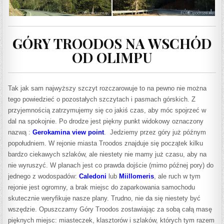
GÓRY TROODOS NA WSCHÓD
OD OLIMPU
Tak jak sam najwyższy szczyt rozczarowuje to na pewno nie można
tego powiedzieć o pozostałych szczytach i pasmach górskich. Z
przyjemnością zatrzymujemy się co jakiś czas, aby móc spojrzeć w
dal na spokojnie. Po drodze jest piękny punkt widokowy oznaczony
nazwą :
Gerokamina view point
.
Jedziemy przez góry już późnym
popołudniem. W rejonie miasta Troodos
znajduje się początek kilku
bardzo ciekawych szlaków, ale niestety nie mamy już czasu, aby na
nie wyruszyć. W planach jest co prawda dojście (mimo późnej pory) do
jednego z wodospadów:
Caledoni
lub
Miillomeris
, ale ruch w tym
rejonie jest ogromny, a brak miejsc do zaparkowania samochodu
skutecznie weryfikuje nasze plany. Trudno, nie da się niestety być
wszędzie. Opuszczamy Góry Troodos zostawiając za sobą całą masę
pięknych miejsc: miasteczek, klasztorów i szlaków, których tym razem