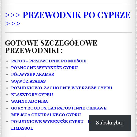
>>> PRZEWODNIK PO CYPRZE
>>>
GOTOWE SZCZEGÓŁOWE
PRZEWODNIKI :
PAFOS – PRZEWODNIK PO MIEŚCIE
PÓŁNOCNE WYBRZEŻE CYPRU
PÓŁWYSEP AKAMAS
WĄWÓZ AVAKAS
POŁUDNIOWO-ZACHODNIE WYBRZEŻE CYPRU
KLASZTORY CYPRU
WANNY ADONISA
GÓRY TROODOS, LAS PAFOS I INNE CIEKAWE
MIEJSCA CENTRALNEGO CYPRU
POŁUDNIOWE WYBRZEŻE CYPRU – MIĘDZY PAFOS, A
Subskrybuj
LIMASSOL