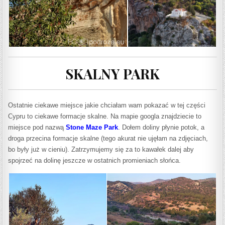
SKALNY PARK
Ostatnie ciekawe miejsce jakie chciałam wam pokazać w tej części
Cypru to ci
eka
we formacje skalne. Na mapie googla znajdziecie to
miejsce pod nazwą
Stone Maze Park
.
Dołem doliny płynie potok, a
droga przecina formacje skalne (tego akurat nie ujęłam na zdjęciach,
bo były już w cieniu). Zatrzymujemy się za to kawałek dalej aby
spojrzeć na dolinę jeszcze w ostatnich promieniach słońca.