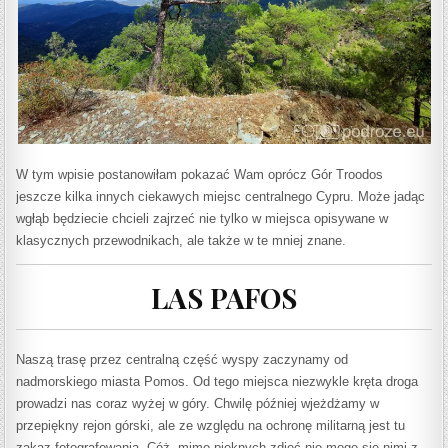
W tym wpisie postanowiłam pokazać Wam oprócz Gór Troodos
jeszcze kilka innych ciekawych miejsc centralnego Cypru. Może jadąc
wgłąb będziecie chcieli zajrzeć nie tylko w miejsca opisywane w
klasycznych
przewodnikach, ale także w te mniej znane.
LAS PAFOS
Naszą trasę przez centralną część wyspy zaczynamy od
nadmorskiego miasta Pomos. Od tego miejsca niezwykle kręta droga
prowadzi nas coraz wyżej w góry. Chwilę później wjeżdżamy w
przepiękny rejon górski, ale ze względu na ochronę militarną jest tu
zakaz fotografowania. Cóż, mimo pięknych zdjęć nie mogę się nimi z