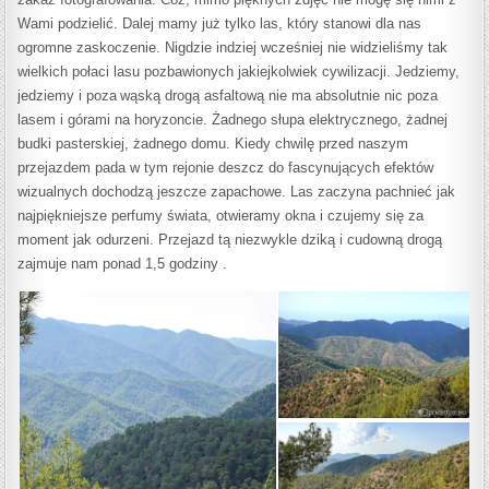
Wami podzielić. Dalej mamy już tylko las, który
stanowi dla nas
ogromne zaskoczenie. Nigdzie indziej wcześniej nie widzieliśmy tak
wielkich połaci lasu pozbawionych jakiejkolwiek cywilizacji.
Jedziem
y
,
jedziemy i poza
wąską drogą asfaltową nie ma abso
l
u
t
nie nic poza
lasem i górami na hory
z
oncie. Żadnego słupa elektrycznego, żadnej
budki pasterskiej, żadnego domu. Kiedy chwilę przed naszym
przejazdem pada w tym rejonie deszcz do fascynujących efektów
wizualnych dochodz
ą
jeszcze zapachowe.
Las zaczyna pachnieć jak
najpiękniejsze perfumy świata, otwieramy okna i czujemy się za
moment jak odurzeni. Przejazd tą niezwykle dziką i cudowną drogą
zajmuje nam ponad 1,5 godziny .