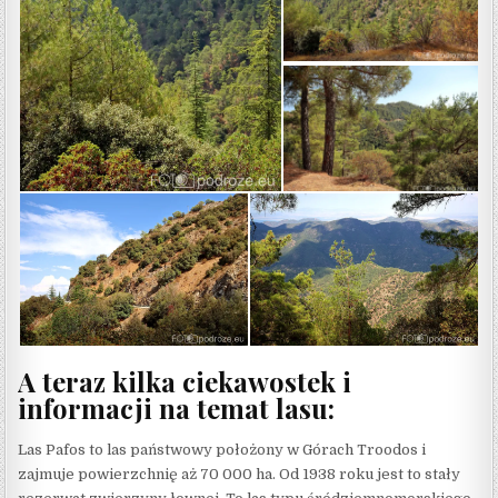
A teraz kilka ciekawostek i
informacji na temat lasu:
Las Pafos to las państwowy położony w Górach Troodos i
zajmuje powierzchnię aż 70 000 ha. Od 1938 roku jest to stały