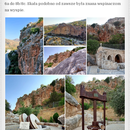
6a do 8b/8c. Skała podobno od zawsze była znana wspinaczom
na wyspie.