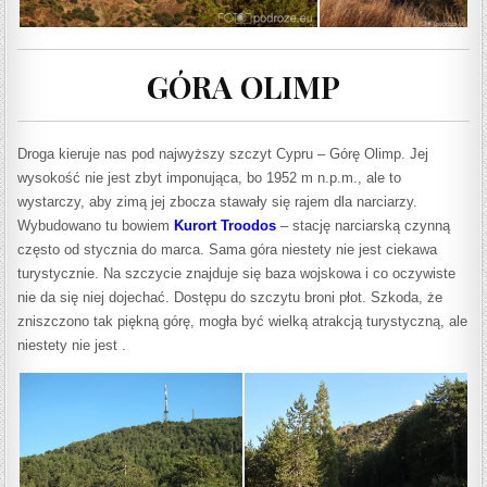
GÓRA OLIMP
Droga kieruje nas pod najwyższy szczy
t
Cypru – Górę Olimp. Jej
wysokość nie jest zbyt imponująca, bo
1952 m n.p.m., ale to
wystarczy, aby zimą jej zbocza stawały się rajem dla narciarzy.
Wybudowano tu bowiem
Kurort Troodos
– stację narciarską czynną
często od stycznia do marca. Sama góra niestety nie jest ciekawa
turystycznie. Na szczycie znajduje się baza wojskowa i co oczywiste
nie da się niej dojechać. Dostępu do szczytu broni płot. Szkoda, że
zniszczono tak piękną górę, mogła być wielką atrakcją turystyczną, ale
niestety nie jest .