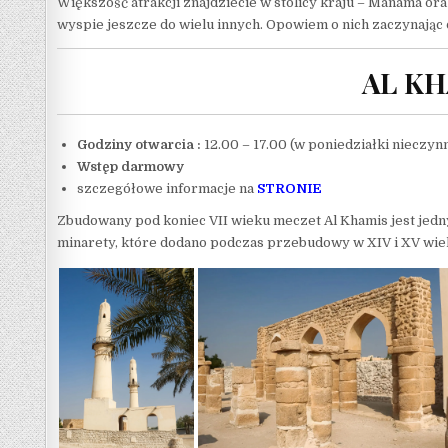
Większość atrakcji znajdziecie w stolicy kraju – Manama ora
wyspie jeszcze do wielu innych. Opowiem o nich zaczynając 
AL K
Godziny otwarcia :
12.00 – 17.00 (w poniedziałki nieczyn
Wstęp darmowy
szczegółowe informacje na
STRONIE
Zbudowany pod koniec VII wieku meczet Al Khamis jest jed
minarety, które dodano podczas przebudowy w XIV i XV wie