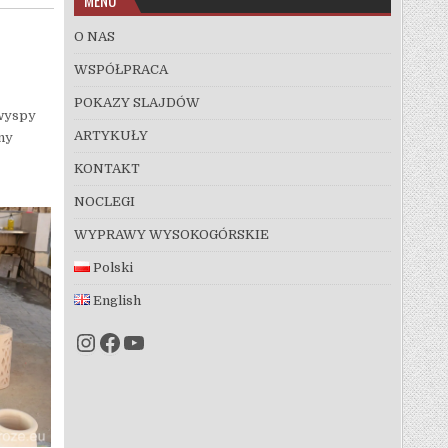
O NAS
WSPÓŁPRACA
POKAZY SLAJDÓW
 wyspy
ARTYKUŁY
ny
KONTAKT
NOCLEGI
WYPRAWY WYSOKOGÓRSKIE
Polski
English
Instagram
Facebook
YouTube