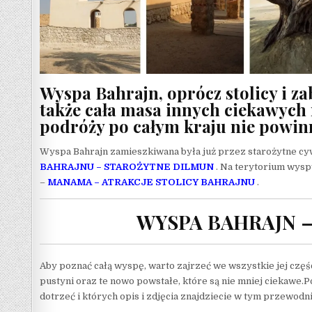
Wyspa Bahrajn, oprócz stolicy i za
także cała masa innych ciekawych 
podróży po całym kraju nie powinn
Wyspa Bahrajn zamieszkiwana była już przez starożytne cyw
BAHRAJNU – STAROŻYTNE DILMUN
. Na terytorium wyspy
–
MANAMA – ATRAKCJE STOLICY BAHRAJNU
.
WYSPA BAHRAJN –
Aby poznać całą wyspę, warto zajrzeć we wszystkie jej częśc
pustyni oraz te nowo powstałe, które są nie mniej ciekawe.
dotrzeć i których opis i zdjęcia znajdziecie w tym przewodn