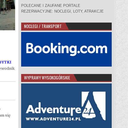
POLECANE I ZAUFANE PORTALE
REZERWACYJNE: NOCLEGI, LOTY, ATRAKCJE
NOCLEGI / TRANSPORT
BYTKI
zewodnik
WYPRAWY WYSOKOGÓRSKIE
e
am się