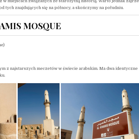
z w miejscach związanych ze starożytną historią. Warto jednak zajrze
od tych znajdujących się na północy, a skończymy na południu.
HAMIS MOSQUE
ne)
nym z najstarszych meczetów w świecie arabskim. Ma dwa identyczne
ku.