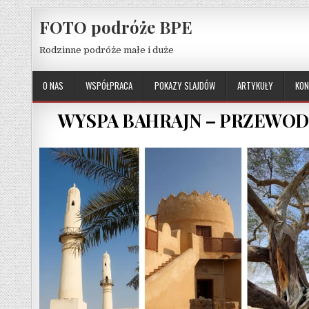
Skip to content
FOTO podróże BPE
Rodzinne podróże małe i duże
O NAS
WSPÓŁPRACA
POKAZY SLAJDÓW
ARTYKUŁY
KON
WYSPA BAHRAJN – PRZEWOD