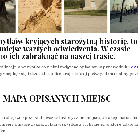
bytków kryjących starożytną historię, to
miejsc wartych odwiedzenia. W czasie
o ich zabraknąć na naszej trasie.
ilizacje, a wszystko co z nimi związane opisałam w przewodniku
ZA
 znajduje się także cała stolica kraju, której poświęciłam osobny pr
 MAPA OPISANYCH MIEJSC
i i obejrzeć pozostałe ważne historycznie miejsca, atrakcje naturaln
Poniżej na mapie zaznaczyłam wszystkie z tych miejsc w które udało n
iku: