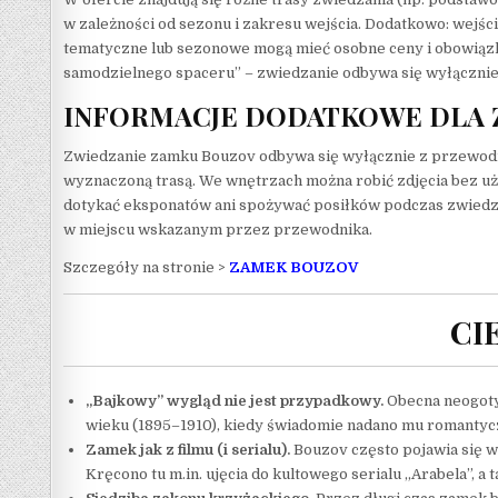
w zależności od sezonu i zakresu wejścia. Dodatkowo: wejśc
tematyczne lub sezonowe mogą mieć osobne ceny i obowiązk
samodzielnego spaceru” – zwiedzanie odbywa się wyłącznie 
INFORMACJE DODATKOWE DLA 
Zwiedzanie zamku Bouzov odbywa się wyłącznie z przewodnik
wyznaczoną trasą. We wnętrzach można robić zdjęcia bez uży
dotykać eksponatów ani spożywać posiłków podczas zwiedza
w miejscu wskazanym przez przewodnika.
Szczegóły na stronie >
ZAMEK BOUZOV
CI
„Bajkowy” wygląd nie jest przypadkowy.
Obecna neogoty
wieku (1895–1910), kiedy świadomie nadano mu romantyc
Zamek jak z filmu (i serialu).
Bouzov często pojawia się w
Kręcono tu m.in. ujęcia do kultowego serialu „Arabela”, a 