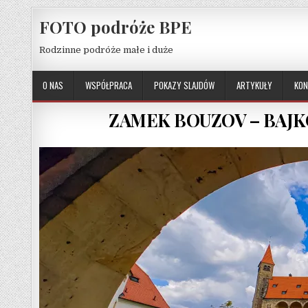
Skip to content
FOTO podróże BPE
Rodzinne podróże małe i duże
O NAS
WSPÓŁPRACA
POKAZY SLAJDÓW
ARTYKUŁY
KON
ZAMEK BOUZOV – BAJ