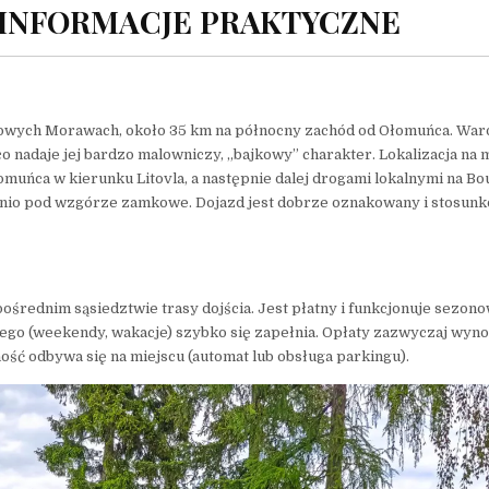
 INFORMACJE PRAKTYCZNE
owych Morawach, około 35 km na północny zachód od Ołomuńca. War
 nadaje jej bardzo malowniczy, „bajkowy” charakter. Lokalizacja na 
uńca w kierunku Litovla, a następnie dalej drogami lokalnymi na Bo
ednio pod wzgórze zamkowe. Dojazd jest dobrze oznakowany i stosun
średnim sąsiedztwie trasy dojścia. Jest płatny i funkcjonuje sezon
go (weekendy, wakacje) szybko się zapełnia. Opłaty zazwyczaj wyno
ość odbywa się na miejscu (automat lub obsługa parkingu).