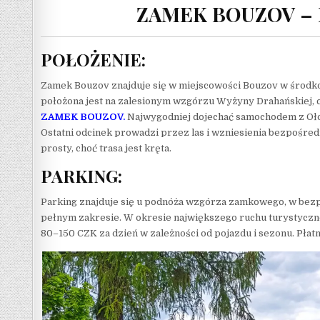
ZAMEK BOUZOV –
POŁOŻENIE:
Zamek Bouzov znajduje się w miejscowości Bouzov w środk
położona jest na zalesionym wzgórzu Wyżyny Drahańskiej, co
ZAMEK BOUZOV
.
Najwygodniej dojechać samochodem z Ołom
Ostatni odcinek prowadzi przez las i wzniesienia bezpośr
prosty, choć trasa jest kręta.
PARKING:
Parking znajduje się u podnóża wzgórza zamkowego, w bezpo
pełnym zakresie. W okresie największego ruchu turystyczne
80–150 CZK za dzień w zależności od pojazdu i sezonu. Płatn