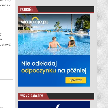
ycieczki
PODRÓŻE
ię
no
ostawić
WIZY Z RABATEM
.