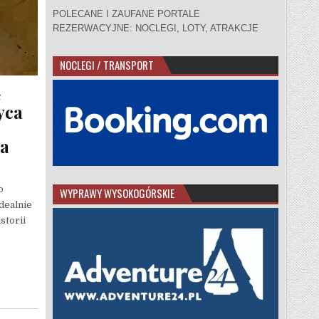
POLECANE I ZAUFANE PORTALE
REZERWACYJNE: NOCLEGI, LOTY, ATRAKCJE
NOCLEGI / TRANSPORT
e
yca
wa
o
WYPRAWY WYSOKOGÓRSKIE
dealnie
storii