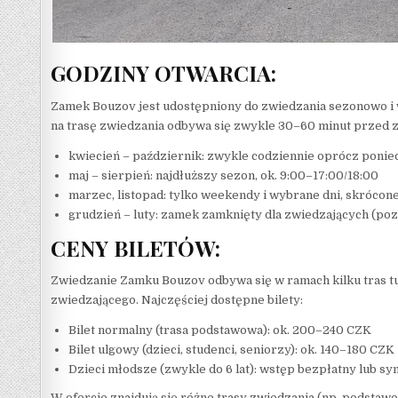
GODZINY OTWARCIA:
Zamek Bouzov jest udostępniony do zwiedzania sezonowo i w
na trasę zwiedzania odbywa się zwykle 30–60 minut przed za
kwiecień – październik: zwykle codziennie oprócz ponied
maj – sierpień: najdłuższy sezon, ok. 9:00–17:00/18:00
marzec, listopad: tylko weekendy i wybrane dni, skrócon
grudzień – luty: zamek zamknięty dla zwiedzających (p
CENY BILETÓW:
Zwiedzanie Zamku Bouzov odbywa się w ramach kilku tras tu
zwiedzającego. Najczęściej dostępne bilety:
Bilet normalny (trasa podstawowa): ok. 200–240 CZK
Bilet ulgowy (dzieci, studenci, seniorzy): ok. 140–180 CZK
Dzieci młodsze (zwykle do 6 lat): wstęp bezpłatny lub sy
W ofercie znajdują się różne trasy zwiedzania (np. podsta