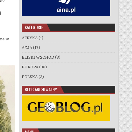
ego
j
KATEGORIE
AFRYKA
(4)
one w
AZJA
(17)
BLISKI WSCHÓD
(8)
EUROPA
(33)
POLSKA
(3)
BLOG ARCHIWALNY
MENU