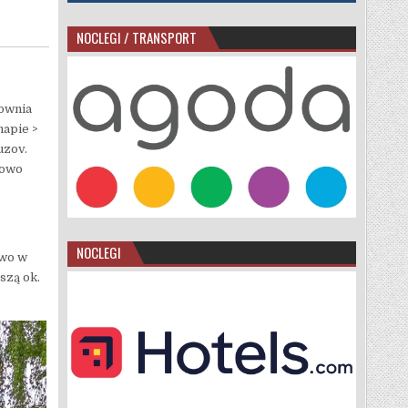
NOCLEGI / TRANSPORT
ownia
mapie >
uzov.
kowo
NOCLEGI
owo w
szą ok.