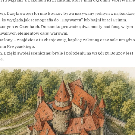
był związany z Zakonem Krzyżackim, który miał ogromny wpływ na j
ej.
Dzięki swojej formie Bouzov bywa nazywany jednym z najbardzie
że wygląda jak scenografia do „Hogwartu” lub baśni braci Grimm.
dzonych w Czechach.
Do zamku prowadzą dwa mosty nad fosą, w tym
awalnych elementów całej warowni.
ażony – znajdziesz tu zbrojownię, kaplicę zakonną oraz sale urządz
konu Krzyżackiego.
h.
Dzięki swojej scenicznej bryle i położeniu na wzgórzu Bouzov jest
ch.