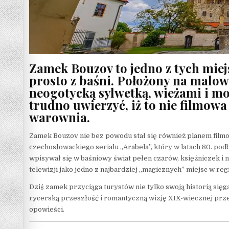
Zamek Bouzov to jedno z tych miej
prosto z baśni. Położony na mal
neogotycką sylwetką, wieżami i mo
trudno uwierzyć, iż to nie filmow
warownia.
Zamek Bouzov nie bez powodu stał się również planem filmow
czechosłowackiego serialu „Arabela”, który w latach 80. po
wpisywał się w baśniowy świat pełen czarów, księżniczek i 
telewizji jako jedno z najbardziej „magicznych” miejsc w reg
Dziś zamek przyciąga turystów nie tylko swoją historią sięg
rycerską przeszłość i romantyczną wizję XIX-wiecznej prze
opowieści.