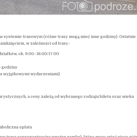
 systemie trasowym (różne trasy mogą mieć inne godziny). Ostatnie
mknięciem, w zależności od trasy :
ziałków, ok. 9:00–16:00/17:00
e godziny
oza wyjątkowymi wydarzeniami)
rystycznych, a ceny zależą od wybranego rodzaju biletu oraz wieku
mboliczna opłata
wowa trasa reprezentacyjna wnętrz zamku), które mogą mieć nieco róż