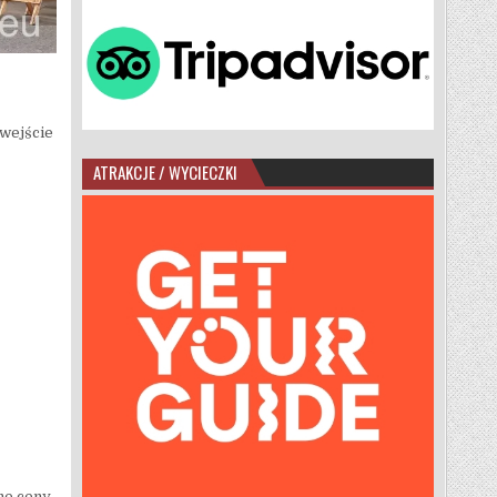
 wejście
ATRAKCJE / WYCIECZKI
ne ceny