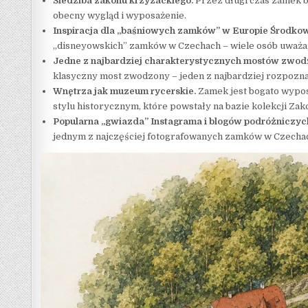
Siedziba zakonu krzyżackiego.
Przez długi czas zamek 
obecny wygląd i wyposażenie.
Inspiracja dla „baśniowych zamków” w Europie Środkow
„disneyowskich” zamków w Czechach – wiele osób uważa, 
Jedne z najbardziej charakterystycznych mostów zwo
klasyczny most zwodzony – jeden z najbardziej rozpozn
Wnętrza jak muzeum rycerskie.
Zamek jest bogato wypos
stylu historycznym, które powstały na bazie kolekcji Za
Popularna „gwiazda” Instagrama i blogów podróżniczyc
jednym z najczęściej fotografowanych zamków w Czecha