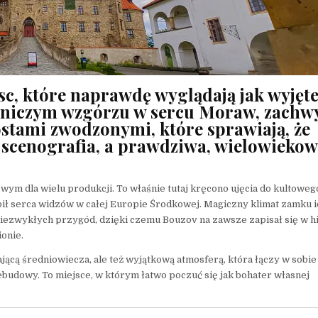
sc, które naprawdę wyglądają jak wyjęt
owniczym wzgórzu w sercu Moraw, zachw
stami zwodzonymi, które sprawiają, że
a scenografia, a prawdziwa, wielowieko
ym dla wielu produkcji. To właśnie tutaj kręcono ujęcia do kultoweg
dbił serca widzów w całej Europie Środkowej. Magiczny klimat zamku i
niezwykłych przygód, dzięki czemu Bouzov na zawsze zapisał się w hi
ionie.
ającą średniowiecza, ale też wyjątkową atmosferą, która łączy w sobie
budowy. To miejsce, w którym łatwo poczuć się jak bohater własnej