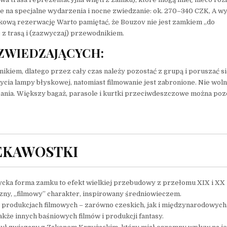
ie na specjalne wydarzenia i nocne zwiedzanie: ok. 270–340 CZK, A w
ową rezerwację Warto pamiętać, że Bouzov nie jest zamkiem „do
z trasą i (zazwyczaj) przewodnikiem.
ZWIEDZAJĄCYCH:
iem, dlatego przez cały czas należy pozostać z grupą i poruszać s
cia lampy błyskowej, natomiast filmowanie jest zabronione. Nie wol
nia. Większy bagaż, parasole i kurtki przeciwdeszczowe można poz
EKAWOSTKI
cka forma zamku to efekt wielkiej przebudowy z przełomu XIX i XX
zny, „filmowy” charakter, inspirowany średniowieczem.
 produkcjach filmowych – zarówno czeskich, jak i międzynarodowych
także innych baśniowych filmów i produkcji fantasy.