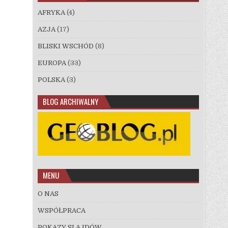
AFRYKA
(4)
AZJA
(17)
BLISKI WSCHÓD
(8)
EUROPA
(33)
POLSKA
(3)
BLOG ARCHIWALNY
MENU
O NAS
WSPÓŁPRACA
POKAZY SLAJDÓW