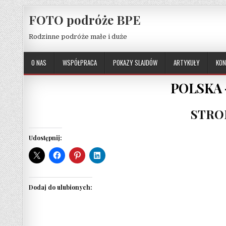
Skip to content
FOTO podróże BPE
Rodzinne podróże małe i duże
O NAS
WSPÓŁPRACA
POKAZY SLAJDÓW
ARTYKUŁY
KON
POLSKA 
STRO
Udostępnij:
Dodaj do ulubionych: