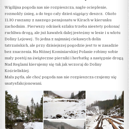
Wigilijna pogoda nas nie rozpieszcza, nagłe ocieplenie,
rozmokły śnieg, a do tego cały dzień siąpiący deszcz. Około
11.30 ruszamy z naszego pensjonatu w Kirach w kierunku
zachodnim . Pierwszy odcinek szlaku trzeba niestety pokonać
ruchliwa drogą, ale już kawałek dalej jesteśmy w lesie i u wlotu
Doliny Lejowej . To jedna z najmniej ciekawych dolin
tatrzańskich, ale przy dzisiejszej pogodzie jest to w zasadzie
bez znaczenia. Na Niżnej Kominiarskiej Polanie robimy sobie
mały postój na świąteczne pierniki i herbatkę a następnie drogą
Nad Reglami kierujemy się tak jak wczoraj do Doliny
Kościeliskiej.
Mała pętla, ale choć pogoda nas nie rozpieszcza czujemy się
usatysfakcjonowani.