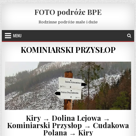
Skip to content
FOTO podróże BPE
Rodzinne podróże małe i duże
MENU
KOMINIARSKI PRZYSŁOP
Kiry → Dolina Lejowa →
Kominiarski Przysłop → Cudakowa
Polana → Kiry